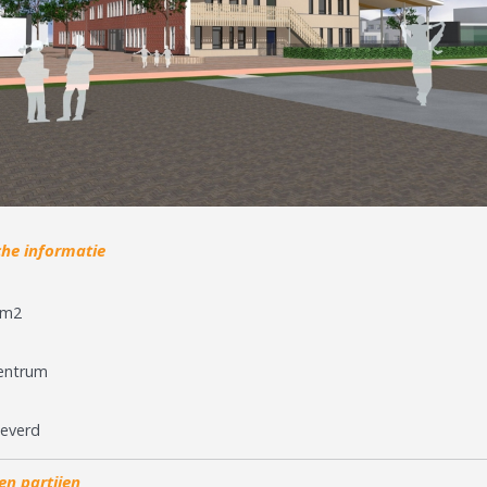
che informatie
 m2
entrum
everd
en partijen