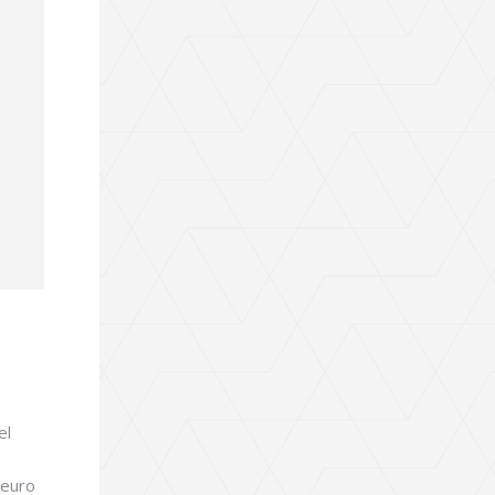
el
 euro