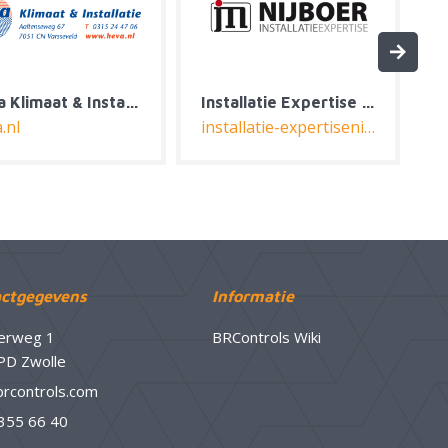
Heva Klimaat & Installatie
Installatie Expertise Nijboer
Jaro Control
installatie-expertisenijboer.nl
jaro-controls.
ctgegevens
Informatie
erweg 1
BRControls Wiki
PD Zwolle
brcontrols.com
 355 66 40