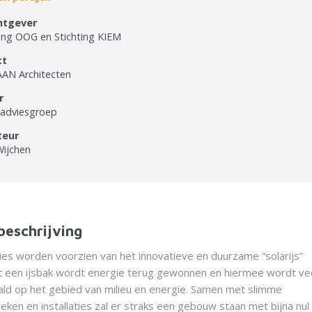
htgever
ting OOG en Stichting KIEM
ct
AN Architecten
r
adviesgroep
teur
ijchen
beschrijving
ties worden voorzien van het innovatieve en duurzame “solarijs”
Uit een ijsbak wordt energie terug gewonnen en hiermee wordt ve
ald op het gebied van milieu en energie. Samen met slimme
ken en installaties zal er straks een gebouw staan met bijna nul