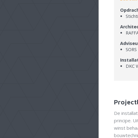
Opdrac
Stich
Archite
RAFFA
Adviseu
SORS 
Installa
DKC W
Project
De installa
principe. 
winst beha
bouwtechnie