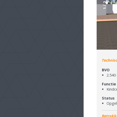
2
/
1
Technis
BVO
2.540
Functie
Kindc
Status
Opgel
Betrokk