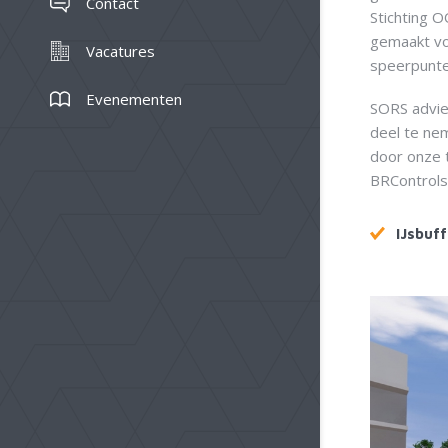
Contact
Stichting 
gemaakt vo
Vacatures
speerpunte
Evenementen
SORS advie
deel te ne
door onze 
BRControls
IJsbuff