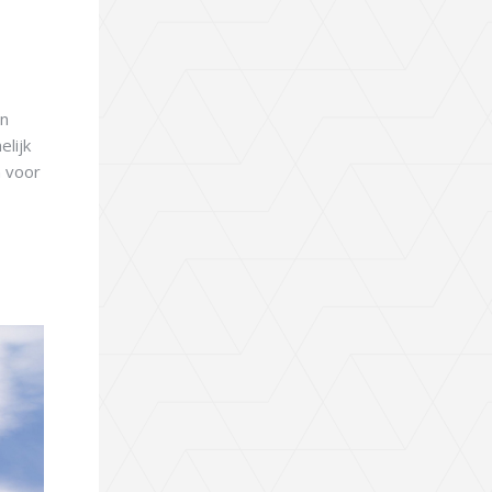
en
lijk
n voor