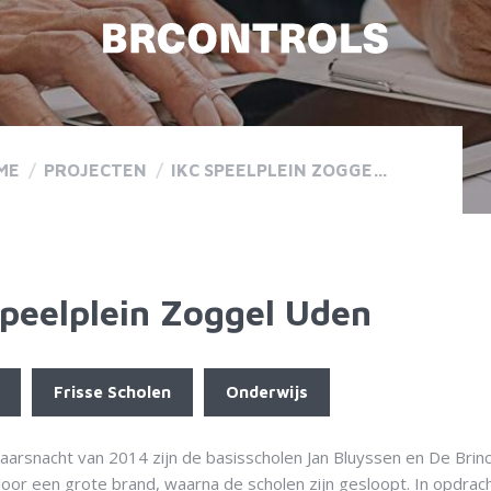
ME
/
PROJECTEN
/
IKC SPEELPLEIN ZOGGEL UDEN
Speelplein Zoggel Uden
Frisse Scholen
Onderwijs
aarsnacht van 2014 zijn de basisscholen Jan Bluyssen en De Brin
oor een grote brand, waarna de scholen zijn gesloopt. In opdrac