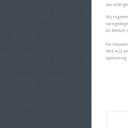
aan energi
Wij regele
naregeling
en BRN20 n
De nieuwbo
984 m2) en
oplevering