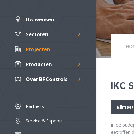
Uw wensen
Sectoren
HO
Projecten
Producten
Over BRControls
IKC 
Partners
Klimaat
Service & Support
In de oudej
getroffen d