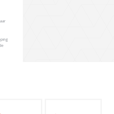
laar
eping
de