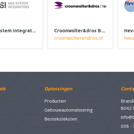
A&S System Integrators
Croonwolter&dros B.V.
croonwolterendros.nl
heva.nl
ols
Oplossingen
Conta
Producten
Brand
8042 
Gebouwautomatisering
info@
Besteksteksten
038 -