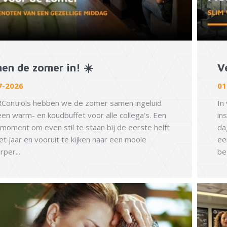
en de zomer in! ☀️
V
7-2026
01
RControls hebben we de zomer samen ingeluid
In
en warm- en koudbuffet voor alle collega's. Een
in
moment om even stil te staan bij de eerste helft
da
et jaar en vooruit te kijken naar een mooie
ee
per...
be