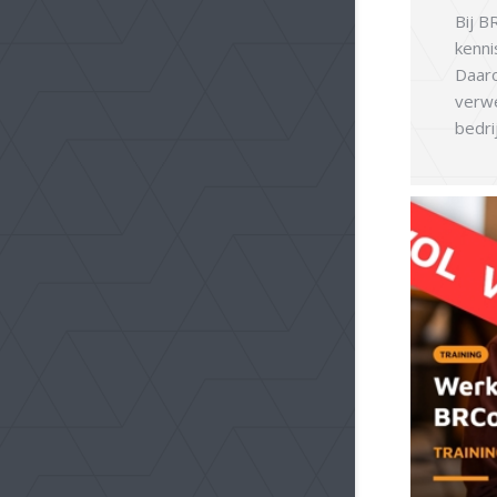
Bij B
kenni
Daaro
verwe
bedrij