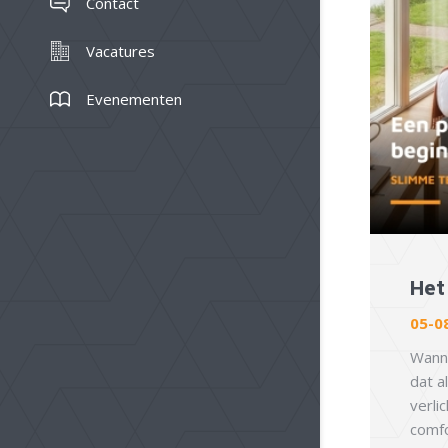
Contact
Vacatures
Evenementen
Het 
05-0
Wanne
dat a
verli
comfo