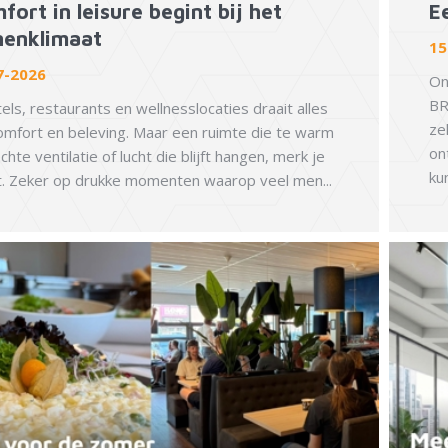
fort in leisure begint bij het
E
nenklimaat
15
7-2026
On
BR
tels, restaurants en wellnesslocaties draait alles
ze
mfort en beleving. Maar een ruimte die te warm
on
echte ventilatie of lucht die blijft hangen, merk je
ku
t. Zeker op drukke momenten waarop veel men...