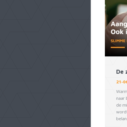
De 
21-0
Warme
naar 
de m
wordt
belang