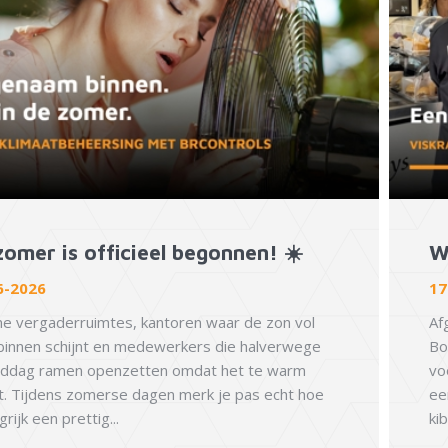
zomer is officieel begonnen! ☀️
Wi
6-2026
17
 vergaderruimtes, kantoren waar de zon vol
Af
binnen schijnt en medewerkers die halverwege
Bo
iddag ramen openzetten omdat het te warm
vo
. Tijdens zomerse dagen merk je pas echt hoe
ee
rijk een prettig...
kib