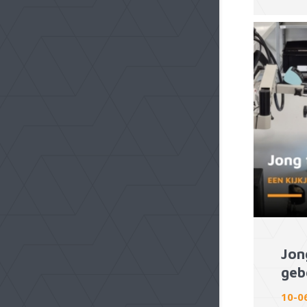
Jon
geb
10-0