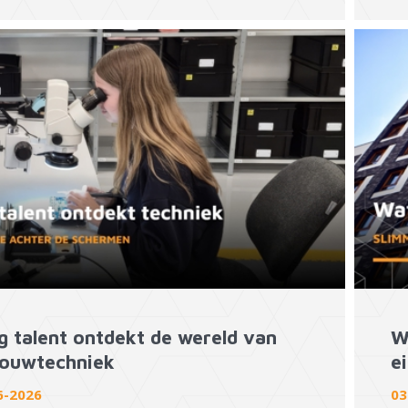
g talent ontdekt de wereld van
W
ouwtechniek
ei
6-2026
03