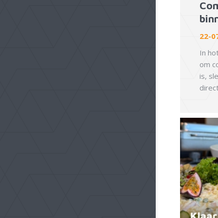
Com
bin
22-0
In ho
om co
is, sl
direc