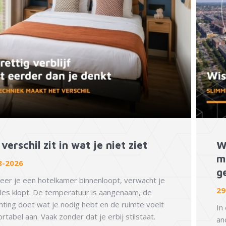
verschil zit in wat je niet ziet
W
m
8-2026
g
er je een hotelkamer binnenloopt, verwacht je
29
lles klopt. De temperatuur is aangenaam, de
chting doet wat je nodig hebt en de ruimte voelt
In
rtabel aan. Vaak zonder dat je erbij stilstaat.
an