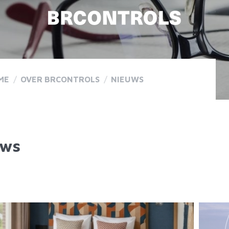
ME
/
OVER BRCONTROLS
/
NIEUWS
uws