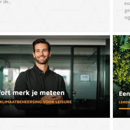
 de...
in
ge
si