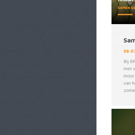
Sam
08-0
Bij B
met e
mooi 
van h
zomer