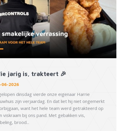
e jarig is, trakteert 🎉
-06-2026
gelopen dinsdag vierde onze eigenaar Harrie
uwhuis zijn verjaardag. En dat liet hij niet ongemerkt
orbijgaan, want het hele team werd getrakteerd op
n viskraam bij ons pand. Met gebakken vis,
beling, brood...