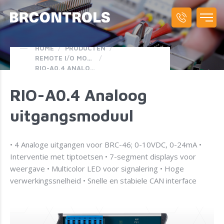
HOME
/
PRODUCTEN
/
REMOTE I/O MODULEN
/
RIO-A0.4 ANALOOG UITGANGSMODUUL
RIO-A0.4 Analoog
uitgangsmoduul
• 4 Analoge uitgangen voor BRC-46; 0-10VDC, 0-24mA •
Interventie met tiptoetsen • 7-segment displays voor
weergave • Multicolor LED voor signalering • Hoge
verwerkingssnelheid • Snelle en stabiele CAN interface