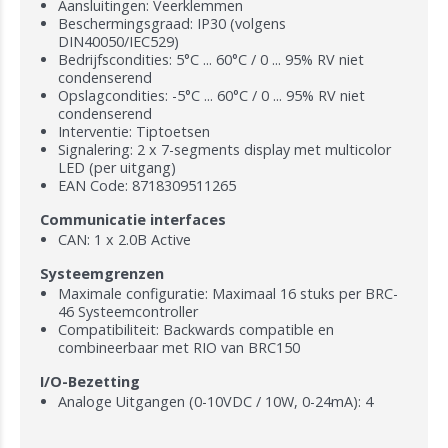
Aansluitingen: Veerklemmen
Beschermingsgraad: IP30 (volgens
DIN40050/IEC529)
Bedrijfscondities: 5°C ... 60°C / 0 ... 95% RV niet
condenserend
Opslagcondities: -5°C ... 60°C / 0 ... 95% RV niet
condenserend
Interventie: Tiptoetsen
Signalering: 2 x 7-segments display met multicolor
LED (per uitgang)
EAN Code: 8718309511265
Communicatie interfaces
CAN: 1 x 2.0B Active
Systeemgrenzen
Maximale configuratie: Maximaal 16 stuks per BRC-
46 Systeemcontroller
Compatibiliteit: Backwards compatible en
combineerbaar met RIO van BRC150
I/O-Bezetting
Analoge Uitgangen (0-10VDC / 10W, 0-24mA): 4