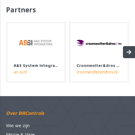
Partners
A&S System Integrators
Croonwolter&dros B.V.
as-si.nl
croonwolterendros.nl
Over BRControls
Wie we zijn
Missie & Visie