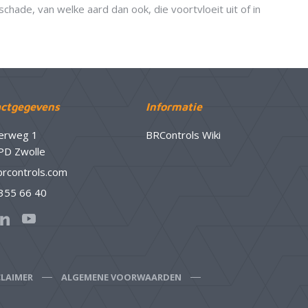
 schade, van welke aard dan ook, die voortvloeit uit of in
ctgegevens
Informatie
erweg 1
BRControls Wiki
PD Zwolle
brcontrols.com
 355 66 40
CLAIMER
ALGEMENE VOORWAARDEN