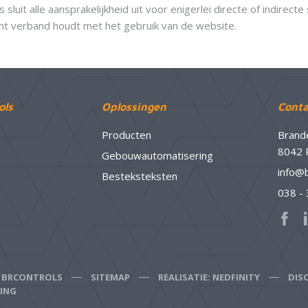
 sluit alle aansprakelijkheid uit voor enigerlei directe of indirecte
cht verband houdt met het gebruik van de website.
ols
Oplossingen
Conta
Producten
Brand
8042 
Gebouwautomatisering
info@
Besteksteksten
038 -
6 BRCONTROLS
SITEMAP
REALISATIE: NEDFINITY
DIS
RING