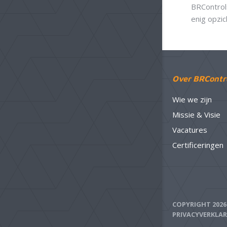
BRControls
enig opzi
Over BRContr
Wie we zijn
Missie & Visie
Vacatures
Certificeringen
COPYRIGHT 202
PRIVACYVERKLA