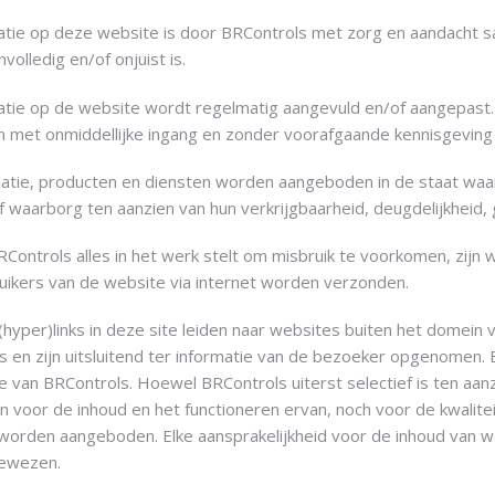
atie op deze website is door BRControls met zorg en aandacht sa
volledig en/of onjuist is.
atie op de website wordt regelmatig aangevuld en/of aangepast.
en met onmiddellijke ingang en zonder voorafgaande kennisgeving
matie, producten en diensten worden aangeboden in de staat waarin 
f waarborg ten aanzien van hun verkrijgbaarheid, deugdelijkheid,
ontrols alles in het werk stelt om misbruik te voorkomen, zijn wi
uikers van de website via internet worden verzonden.
(hyper)links in deze site leiden naar websites buiten het domei
 en zijn uitsluitend ter informatie van de bezoeker opgenomen. B
e van BRControls. Hoewel BRControls uiterst selectief is ten aa
an voor de inhoud en het functioneren ervan, noch voor de kwalit
worden aangeboden. Elke aansprakelijkheid voor de inhoud van 
ewezen.