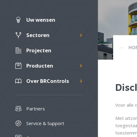
Uw wensen
Sectoren
HO
Projecten
Producten
Over BRControls
Disc
Voor alle
Partners
Met uitzon
Service & Support
toegestaan
toestemmi