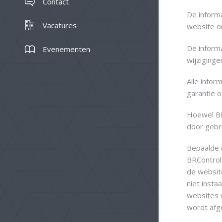
Contact
De inform
Vacatures
website on
De inform
Evenementen
wijziging
Alle infor
garantie o
Hoewel BRC
door gebr
Bepaalde 
BRControls
de websit
niet insta
websites 
wordt afg