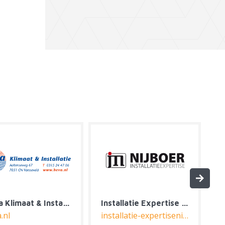
M&R Solutions
Modus Regeltechniek
mrsolutions.nl
modusregeltechniek.nl