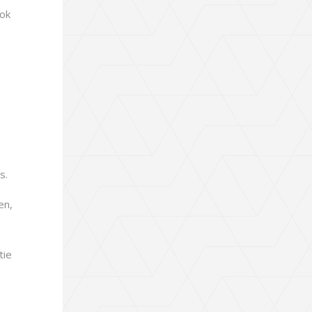
ook
s.
en,
tie