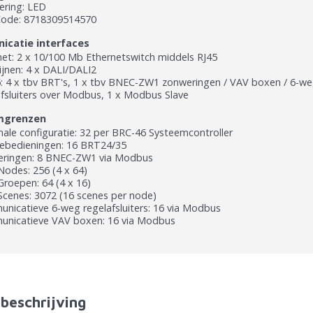
ering: LED
ode: 8718309514570
catie interfaces
net: 2 x 10/100 Mb Ethernetswitch middels RJ45
ijnen: 4 x DALI/DALI2
: 4 x tbv BRT's, 1 x tbv BNEC-ZW1 zonweringen / VAV boxen / 6-w
afsluiters over Modbus, 1 x Modbus Slave
mgrenzen
ale configuratie: 32 per BRC-46 Systeemcontroller
ebedieningen: 16 BRT24/35
ringen: 8 BNEC-ZW1 via Modbus
Nodes: 256 (4 x 64)
Groepen: 64 (4 x 16)
Scenes: 3072 (16 scenes per node)
nicatieve 6-weg regelafsluiters: 16 via Modbus
nicatieve VAV boxen: 16 via Modbus
beschrijving