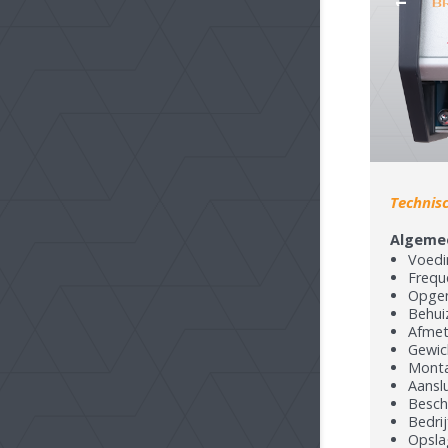
1
Technis
Algeme
Voedi
Frequ
Opgen
Behui
Afmet
Gewich
Monta
Aansl
Besch
Bedrij
Opslag