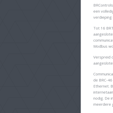
BRControls
een volled
verdieping 
Tot 16 BRT
aangeslote
communicat
Modbus wor
Verspreid 
aangesloten
Communicat
de BRC-46 
Ethernet. B
internetaan
nodig. De i
meerdere g