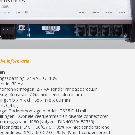
che informatie
en
ngsspanning: 24 VAC +/- 10%
entie: 50 Hz
omen vermogen: 2,7 VA zonder randapparatuur
zing: Kunststof / Geanodiseerd aluminium
ingen b x h x d: 185 x 118 x 80 mm
t: 0,4 kg
ge: Bodemmontage middels TS35 DIN rail
uitingen: Dubbele veerklemmen en diverse connectoren
ermingsgraad: IP30 (volgens DIN40050/IEC529)
fscondities: 5°C ... 60°C / 0 ... 95% RV niet condenserend
condities: -5°C ... 60°C / 0 ... 95% RV niet condenserend