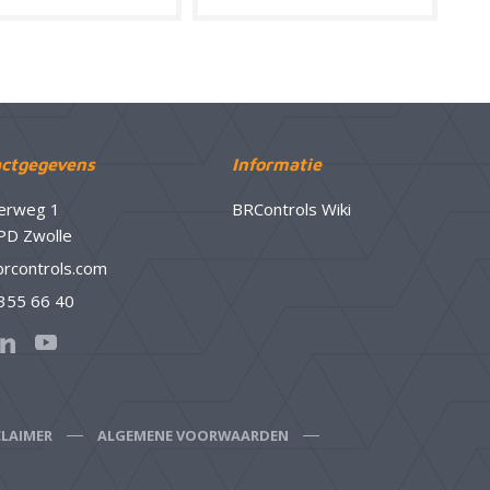
ctgegevens
Informatie
erweg 1
BRControls Wiki
PD Zwolle
brcontrols.com
 355 66 40
CLAIMER
ALGEMENE VOORWAARDEN