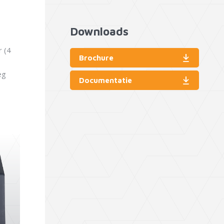
Downloads
r (4
Brochure
eg
Documentatie