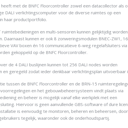
 heeft met de BNFC Floorcontroller zowel een datacollector als 
ige DALI verlichtingscomputer voor de diverse ruimtes op een
in haar productportfolio.
 ruimtebedieningen en multi-sensoren kunnen gelijktijdig worden
n. Daarnaast kunnen er ook 8 zonweringsmodulen BNEC-ZW1, 16
ieve VAV boxen én 16 communicatieve 6-weg regelafsluiters via
den gekoppeld op de BNFC Floorcontroller.
over de 4 DALI buslijnen kunnen tot 256 DALI nodes worden
 en geregeld zodat ieder denkbaar verlichtingsplan uitvoerbaar i
ie tussen de BNFC Floorcontroller en de BRN-15 ruimteregeling
voorregelingen en het gebouwbeheersysteem vindt plaats via
ediening en beheer is mogelijk vanaf elke werkplek met een
sluiting. Hiervoor is geen aanvullende GBS-software of dure licen
nstallatie is eenvoudig te monitoren, beheren en beheersen, door
ebruikers tegelijk, waaronder ook de onderhoudspartij.