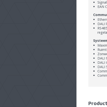
Signal
EAN C
Communi
Ether
DALI l
RS485
regel
Systee
Maxim
Ruimt
Zonwe
DALI 
DALI 
DALI 
Commu
Commu
Product