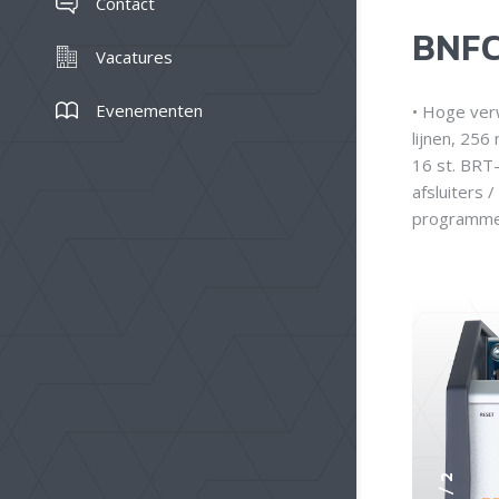
Contact
BNFC
Vacatures
Evenementen
• Hoge ver
lijnen, 256
16 st. BRT
afsluiters 
programmee
2
/